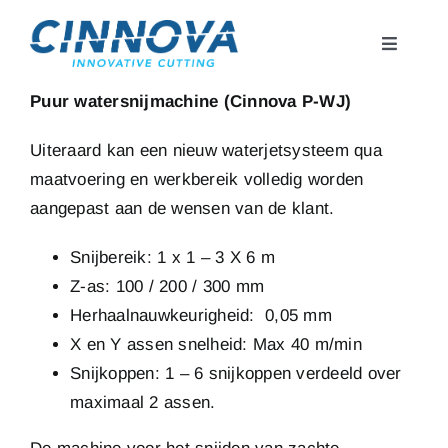
Skip
to
Toggle
content
Navigati
Home
Puur watersnijmachine (Cinnova P-WJ)
Uiteraard kan een nieuw waterjetsysteem qua
Machines
maatvoering en werkbereik volledig worden
aangepast aan de wensen van de klant.
Hoge Druk Pomp
Snijbereik: 1 x 1 – 3 X 6 m
Z-as: 100 / 200 / 300 mm
Support
Herhaalnauwkeurigheid: 0,05 mm
X en Y assen snelheid: Max 40 m/min
Contact
Snijkoppen: 1 – 6 snijkoppen verdeeld over
maximaal 2 assen.
Webshop