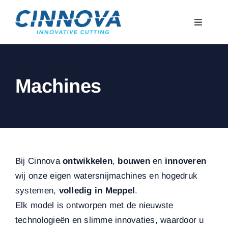
Skip
to
Toggle
content
Navigati
Home
Machines
Machines
Hoge Druk Pomp
Support
Bij Cinnova
ontwikkelen
,
bouwen
en
innoveren
wij onze eigen watersnijmachines en hogedruk
Contact
systemen,
volledig in Meppel
.
Elk model is ontworpen met de nieuwste
Webshop
technologieën en slimme innovaties, waardoor u