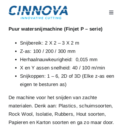
Skip
to
Toggle
content
Navigati
Home
Puur watersnijmachine (Finjet P – serie)
Snijbereik: 2 X 2 – 3 X 2 m
Machines
Z-as: 100 / 200 / 300 mm
Herhaalnauwkeurigheid: 0,015 mm
Hoge Druk Pomp
X en Y assen snelheid: 40 / 100 m/min
Snijkoppen: 1 – 6, 2D of 3D (Elke z-as een
Support
eigen te besturen as)
De machine voor het snijden van zachte
Contact
materialen. Denk aan: Plastics, schuimsoorten,
Rock Wool, Isolatie, Rubbers, Hout soorten,
Webshop
Papieren en Karton soorten en ga zo maar door.