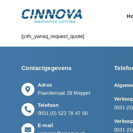
Skip
to
H
content
[yith_ywraq_request_quote]
Contactgegevens
Telef
Adres
Algeme
Paardemaat 29 Meppel
Verkoop
Telefoon
0031 (0
0031 (0) 522 78 47 00
Verkoop
E-mail
0031 (0