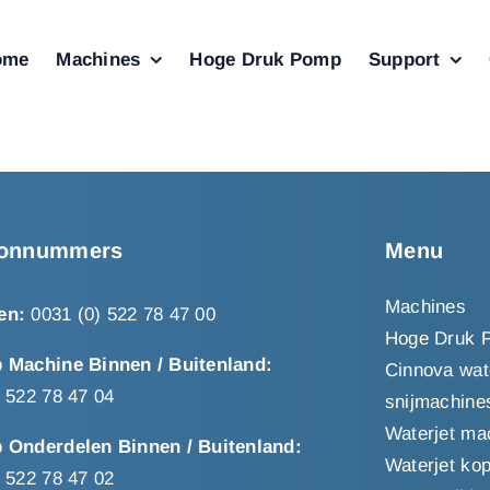
ome
Machines
Hoge Druk Pomp
Support
oonnummers
Menu
Machines
en:
0031 (0) 522 78 47 00
Hoge Druk 
 Machine Binnen / Buitenland:
Cinnova wat
) 522 78 47 04
snijmachine
Waterjet ma
 Onderdelen Binnen / Buitenland:
Waterjet ko
) 522 78 47 02