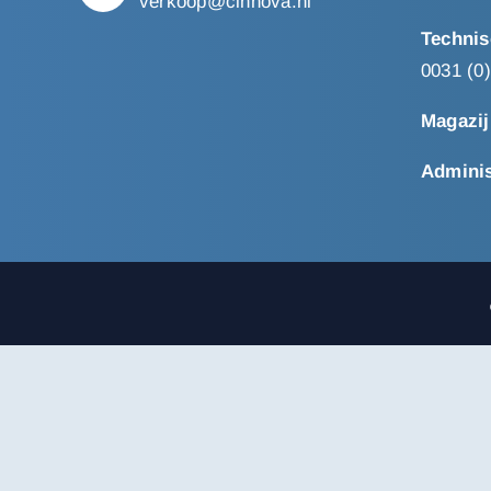
verkoop@cinnova.nl
Technis
0031 (0
Magazij
Adminis