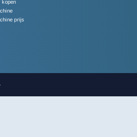
r kopen
chine
hine prijs
y